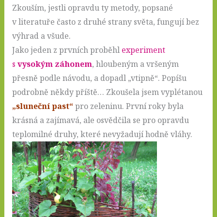
Zkouším, jestli opravdu ty metody, popsané
v literatuře často z druhé strany světa, fungují bez
výhrad a všude.
Jako jeden z prvních proběhl
experiment
s
vysokým záhonem
, hloubeným a vršeným
přesně podle návodu, a dopadl „vtipně“. Popíšu
podrobně někdy příště… Zkoušela jsem vyplétanou
„sluneční past“
pro zeleninu. První roky byla
krásná a zajímavá, ale osvědčila se pro opravdu
teplomilné druhy, které nevyžadují hodně vláhy.