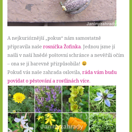
A nejkurióznější „pokus“ nám samostatně
připravila naše
rosnička Žofinka
. Jednou jsme jí
našli v naší hnědé poštovní schránce a nevěřili očím
– ona se jí barevně přizpůsobila!
Pokud vás naše zahrada oslovila,
ráda vám budu
povídat o pěstování a rostlinách více.