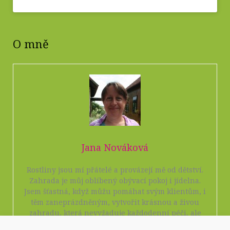
O mně
Jana Nováková
Rostliny jsou mí přátelé a provázejí mě od dětství.
Zahrada je můj oblíbený obývací pokoj i jídelna.
Jsem šťastná, když můžu pomáhat svým klientům, i
těm zaneprázdněným, vytvořit krásnou a živou
zahradu, která nevyžaduje každodenní péči, ale
přesto jim dává spoustu radosti i leccos dobrého k