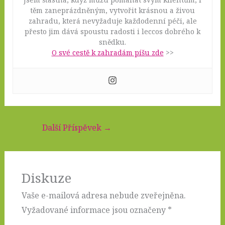
těm zaneprázdněným, vytvořit krásnou a živou
zahradu, která nevyžaduje každodenní péči, ale
přesto jim dává spoustu radosti i leccos dobrého k
snědku.
O své cestě k zahradám píšu zde
>>
Další Příspěvek
→
Diskuze
Vaše e-mailová adresa nebude zveřejněna.
Vyžadované informace jsou označeny
*