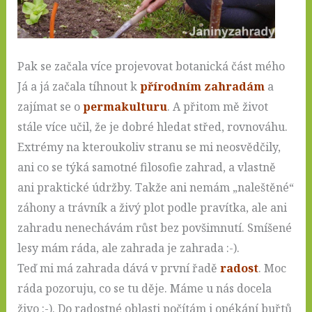
Pak se začala více projevovat botanická část mého
Já a já začala tíhnout k
přírodním zahradám
a
zajímat se o
permakulturu
. A přitom mě život
stále více učil, že je dobré hledat střed, rovnováhu.
Extrémy na kteroukoliv stranu se mi neosvědčily,
ani co se týká samotné filosofie zahrad, a vlastně
ani praktické údržby. Takže ani nemám „naleštěné“
záhony a trávník a živý plot podle pravítka, ale ani
zahradu nenechávám růst bez povšimnutí. Smíšené
lesy mám ráda, ale zahrada je zahrada :-).
Teď mi má zahrada dává v první řadě
radost
. Moc
ráda pozoruju, co se tu děje. Máme u nás docela
živo :-). Do radostné oblasti počítám i opékání buřtů