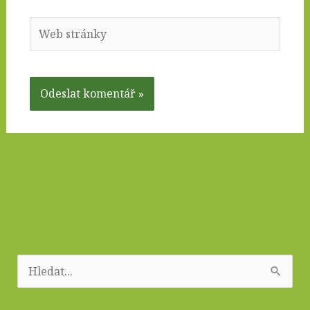
Web
stránky
V
y
h