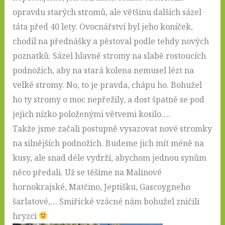
opravdu starých stromů, ale většinu dalších sázel
táta před 40 lety. Ovocnářství byl jeho koníček,
chodil na přednášky a pěstoval podle tehdy nových
poznatků. Sázel hlavně stromy na slabě rostoucích
podnožích, aby na stará kolena nemusel lézt na
velké stromy. No, to je pravda, chápu ho. Bohužel
ho ty stromy o moc nepřežily, a dost špatně se pod
jejich nízko položenými větvemi kosilo….
Takže jsme začali postupně vysazovat nové stromky
na silnějších podnožích. Budeme jich mít méně na
kusy, ale snad déle vydrží, abychom jednou synům
něco předali. Už se těšíme na Malinové
hornokrajské, Matčino, Jeptišku, Gascoygneho
šarlatové,… Smiřické vzácné nám bohužel zničili
hryzci