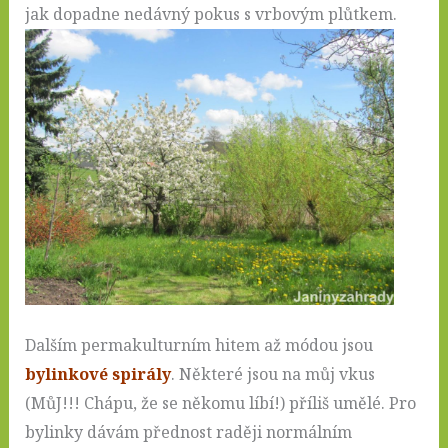
jak dopadne nedávný pokus s vrbovým plůtkem.
Dalším permakulturním hitem až módou jsou
bylinkové spirály
. Některé jsou na můj vkus
(MůJ!!! Chápu, že se někomu líbí!) příliš umělé. Pro
bylinky dávám přednost raději normálním