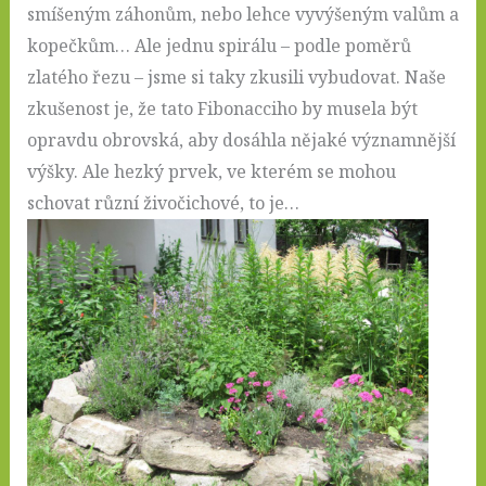
smíšeným záhonům, nebo lehce vyvýšeným valům a
kopečkům… Ale jednu spirálu – podle poměrů
zlatého řezu – jsme si taky zkusili vybudovat. Naše
zkušenost je, že tato Fibonacciho by musela být
opravdu obrovská, aby dosáhla nějaké významnější
výšky. Ale hezký prvek, ve kterém se mohou
schovat různí živočichové, to je…