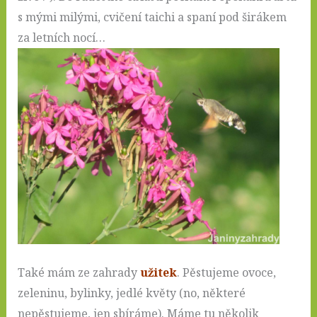
s mými milými, cvičení taichi a spaní pod širákem
za letních nocí…
Také mám ze zahrady
užitek
. Pěstujeme ovoce,
zeleninu, bylinky, jedlé květy (no, některé
nepěstujeme, jen sbíráme). Máme tu několik