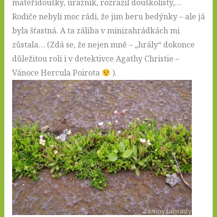
mateřídoušky, úrazník, rozrazil douškolistý,…
Rodiče nebyli moc rádi, že jim beru bedýnky – ale já
byla šťastná. A ta záliba v minizahrádkách mi
zůstala… (Zdá se, že nejen mně – „hrály“ dokonce
důležitou roli i v detektivce Agathy Christie –
Vánoce Hercula Poirota
).