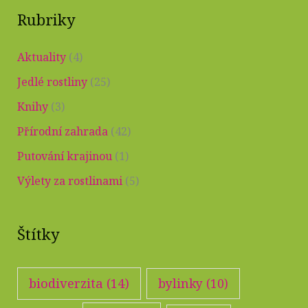
Rubriky
l
e
Aktuality
(4)
d
Jedlé rostliny
(25)
a
Knihy
(3)
t
p
Přírodní zahrada
(42)
r
Putování krajinou
(1)
o
Výlety za rostlinami
(5)
:
Štítky
biodiverzita
(14)
bylinky
(10)